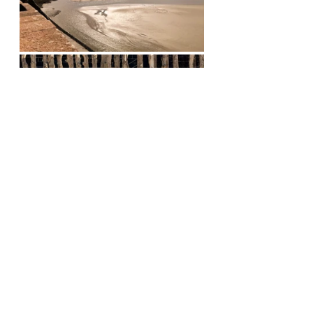
partir
voyage
vacances
kit
camping
équipements
location
louer
tente
Mai
LOUEZ-VITE
Pratique
Décathlon
Le bon coin
Intersport
Liste équipements
Respirer
Prendre l'air
Nature