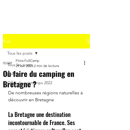
Post
Tous les posts
Flora FullCamp
Tous les posts
29 avr. 2023
2 min de lecture
Où faire du camping en
FullKit
Bretagne ?
Offre de printemps 2022
De nombreuses régions naturelles à 
découvrir en Bretagne
La Bretagne une destination 
incontournable de France. Ses 