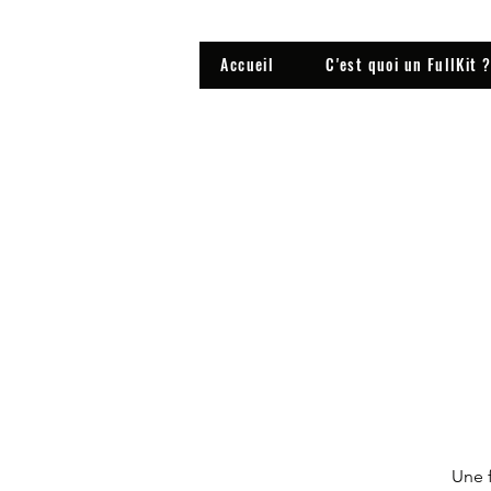
Accueil
C'est quoi un FullKit 
Une f